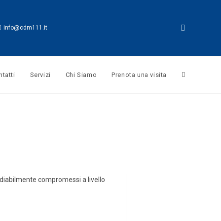
info@cdm111.it
tatti
Servizi
Chi Siamo
Prenota una visita
ediabilmente compromessi a livello