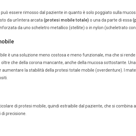
o può essere rimosso dal paziente in quanto è solo poggiato sulla mucos
sto da un’intera arcata
(protesi mobile totale)
o una da parte di essa
(
nforzata da uno scheletro metallico (stellite) o in nylon (scheletrato con 
mobile
mobile è una soluzione meno costosa e meno funzionale, ma che si rende n
, oltre che della corona mancante, anche della mucosa sottostante. Una pa
r aumentare la stabilità della protesi totale mobile (overdenture). I materi
iti.
icolare di protesi mobile, quindi estraibile dal paziente, che si combina 
di precisione.