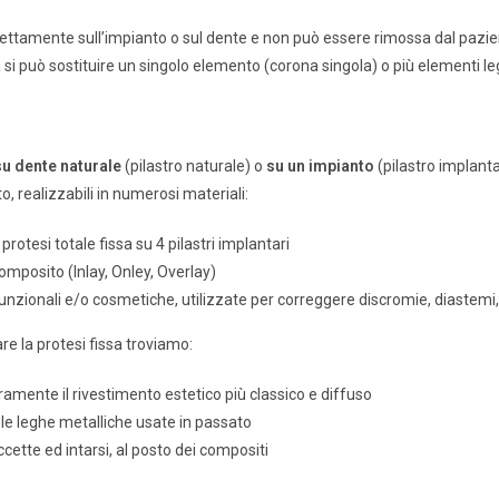
ettamente sull’impianto o sul dente e non può essere rimossa dal pazien
a si può sostituire un singolo elemento (corona singola) o più elementi leg
su dente naturale
(pilastro naturale) o
su un impianto
(pilastro implant
o, realizzabili in numerosi materiali:
 protesi totale fissa su 4 pilastri implantari
composito (Inlay, Onley, Overlay)
funzionali e/o cosmetiche, utilizzate per correggere discromie, diastemi,
are la protesi fissa troviamo:
ramente il rivestimento estetico più classico e diffuso
i le leghe metalliche usate in passato
ccette ed intarsi, al posto dei compositi