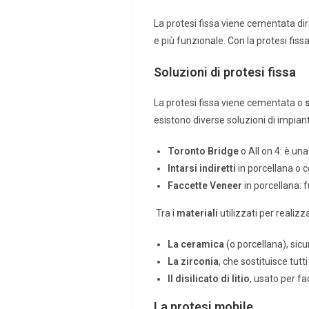
La protesi fissa viene cementata dir
e più funzionale. Con la protesi fiss
Soluzioni di protesi fissa
La protesi fissa viene cementata o
esistono diverse soluzioni di impiant
Toronto Bridge
o All on 4: è una
Intarsi indiretti
in porcellana o 
Faccette Veneer
in porcellana: 
Tra i
materiali
utilizzati per realizz
La ceramica
(o porcellana), sicu
La zirconia
, che sostituisce tutt
Il disilicato di litio
, usato per fa
La protesi mobile