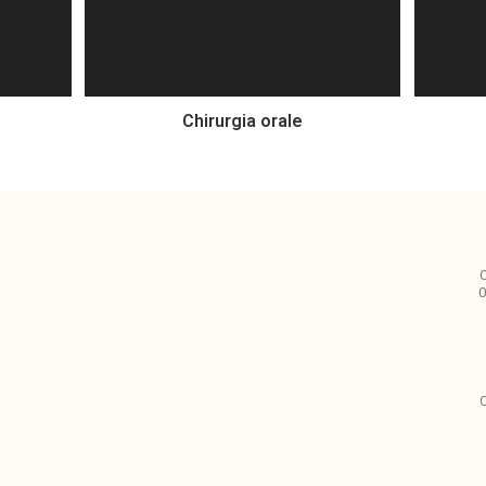
Chirurgia orale
C
0
C